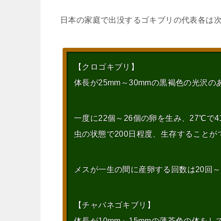
日本の家庭で出没するゴキブリの代表各は次
【クロゴキブリ】
体長が25mm～30mmの黒褐色の光沢
一度に22個～26個の卵を生み、27℃で
虫の状態で200日程度、生存することが
メスが一生の間に産卵する回数は20回～
【チャバネゴキブリ】
体長が10mm～15mmの薄茶色の体を