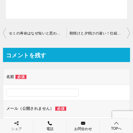
投
セミの寿命はなぜ短いと思われてる？実は凄く長いのです！
朝焼けと夕焼けの違い！仕組みと天気との関係を徹底解説！
稿
ナ
コメントを残す
ビ
ゲ
名前
必須
ー
シ
ョ
ン
メール（公開されません）
必須
TOPへ
シェア
電話
お問合わせ